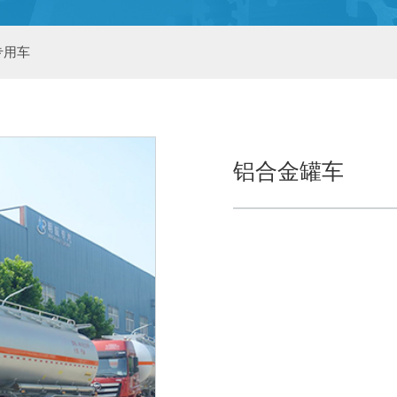
专用车
铝合金罐车