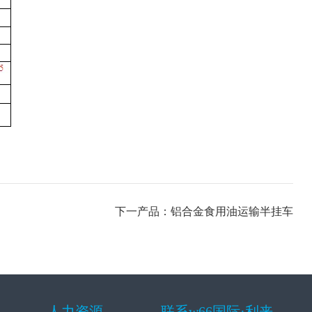
下一产品：铝合金食用油运输半挂车
人力资源
联系w66国际·利来